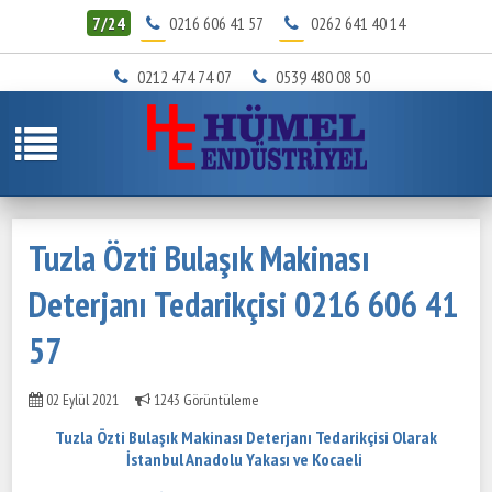
7/24
0216 606 41 57
0262 641 40 14
0212 474 74 07
0539 480 08 50
Tuzla Özti Bulaşık Makinası
Deterjanı Tedarikçisi 0216 606 41
57
02 Eylül 2021
1243 Görüntüleme
Tuzla Özti Bulaşık Makinası Deterjanı Tedarikçisi Olarak
İstanbul Anadolu Yakası ve Kocaeli