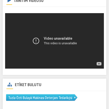
TANITIM VİDEOSU
ETİKET BULUTU
Tuzla Özti Bulaşık Makinası Deterjanı Tedarikçisi