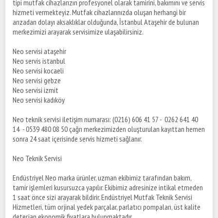
tipi mutfak cihazlarızın profesyonel olarak tamirini, bakımını ve servis
hizmeti vermekteyiz. Mutfak cihazlarınızda oluşan herhangi bir
arızadan dolayı aksaklıklar olduğunda, İstanbul Ataşehir de bulunan
merkezimizi arayarak servisimize ulaşabilirsiniz.
Neo servisi ataşehir
Neo servis istanbul
Neo servisi kocaeli
Neo servisi gebze
Neo servisi izmit
Neo servisi kadıköy
Neo teknik servisi iletişim numarası: (0216) 606 41 57 - 0262 641 40
14 - 0539 480 08 50 çağrı merkezimizden oluşturulan kayıttan hemen
sonra 24 saat içerisinde servis hizmeti sağlanır.
Neo Teknik Servisi
Endüstriyel Neo marka ürünler, uzman ekibimiz tarafından bakım,
tamir işlemleri kusursuzca yapılır. Ekibimiz adresinize intikal etmeden
1 saat önce sizi arayarak bildirir. Endüstriyel Mutfak Teknik Servisi
Hizmetleri, tüm orjinal yedek parçalar, parlatıcı pompaları, üst kalite
deterjan ekonomik fiyatlara bulunmaktadır.