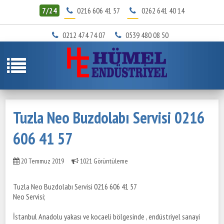
7/24
0216 606 41 57
0262 641 40 14
0212 474 74 07
0539 480 08 50
Tuzla Neo Buzdolabı Servisi 0216
606 41 57
20 Temmuz 2019
1021 Görüntüleme
Tuzla Neo Buzdolabı Servisi 0216 606 41 57
Neo Servisi;
İstanbul Anadolu yakası ve kocaeli bölgesinde , endüstriyel sanayi