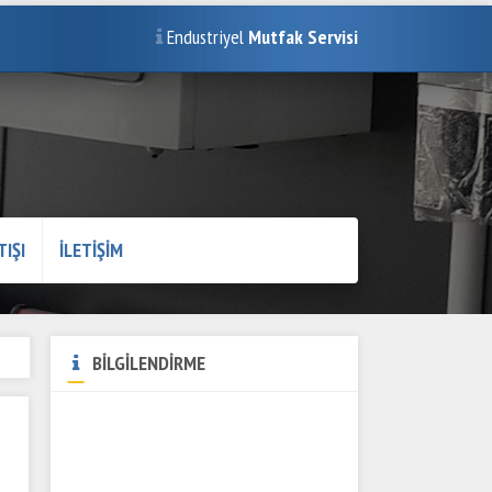
Endustriyel
Mutfak Servisi
TIŞI
İLETİŞİM
BİLGİLENDİRME