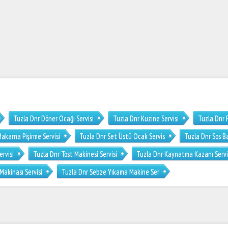
Tuzla Dnr Döner Ocağı Servisi
Tuzla Dnr Kuzine Servisi
Tuzla Dnr F
akarna Pişirme Servisi
Tuzla Dnr Set Üstü Ocak Servis
Tuzla Dnr Sos Ba
ervisi
Tuzla Dnr Tost Makinesi Servisi
Tuzla Dnr Kaynatma Kazanı Servi
Makinası Servisi
Tuzla Dnr Sebze Yıkama Makine Ser