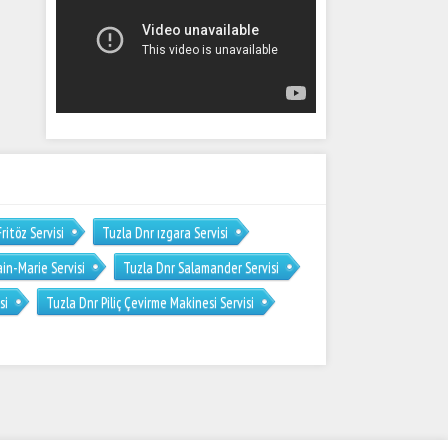
ritöz Servisi
Tuzla Dnr ızgara Servisi
in-Marie Servisi
Tuzla Dnr Salamander Servisi
si
Tuzla Dnr Piliç Çevirme Makinesi Servisi