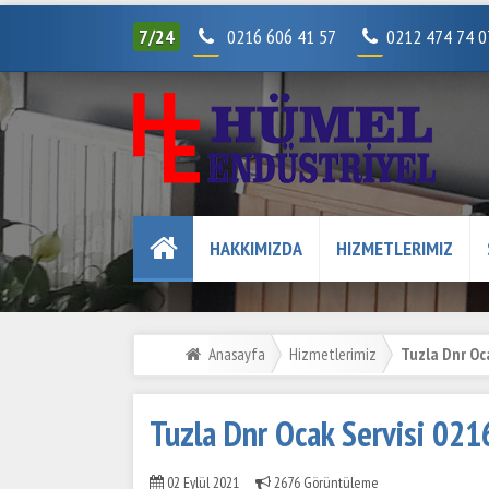
7/24
0216 606 41 57
0212 474 74 
HAKKIMIZDA
HIZMETLERIMIZ
Anasayfa
Hizmetlerimiz
Tuzla Dnr Oca
Tuzla Dnr Ocak Servisi 02
02 Eylül 2021
2676 Görüntüleme