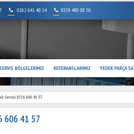
07
0262 641 40 14
0539 480 08 50
SERVIS BÖLGELERIMIZ
REFERANSLARIMIZ
YEDEK PARÇA SA
k Servisi 0216 606 41 57
16 606 41 57