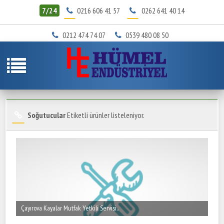
7/24
0216 606 41 57
0262 641 40 14
0212 474 74 07
0539 480 08 50
Soğutucular
Etiketli ürünler listeleniyor.
Çayırova Kayalar Mutfak Yetkili Servisi..