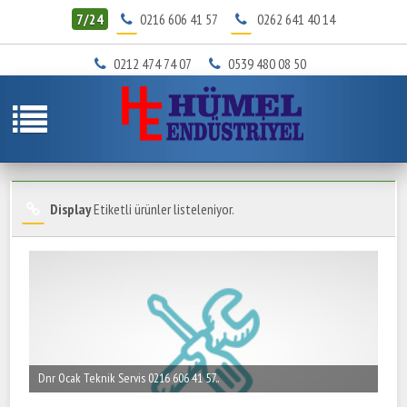
7/24
0216 606 41 57
0262 641 40 14
0212 474 74 07
0539 480 08 50
Display
Etiketli ürünler listeleniyor.
Dnr Ocak Teknik Servis 0216 606 41 57..