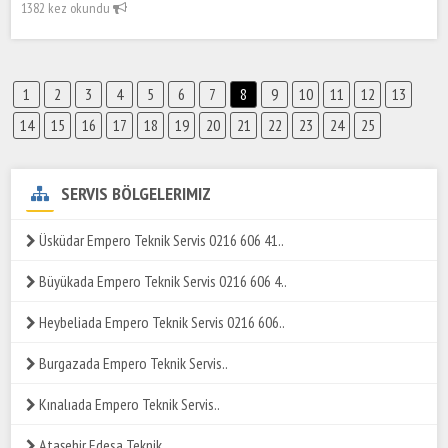
1382 kez okundu
1
2
3
4
5
6
7
8
9
10
11
12
13
14
15
16
17
18
19
20
21
22
23
24
25
SERVIS BÖLGELERIMIZ
Üsküdar Empero Teknik Servis 0216 606 41..
Büyükada Empero Teknik Servis 0216 606 4..
Heybeliada Empero Teknik Servis 0216 606..
Burgazada Empero Teknik Servis..
Kınalıada Empero Teknik Servis..
Ataşehir Edesa Teknik..