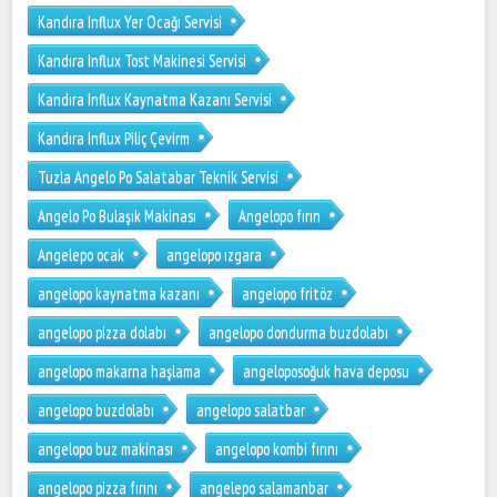
Kandıra Influx Yer Ocağı Servisi
Kandıra Influx Tost Makinesi Servisi
Kandıra Influx Kaynatma Kazanı Servisi
Kandıra Influx Piliç Çevirm
Tuzla Angelo Po Salatabar Teknik Servisi
Angelo Po Bulaşık Makinası
Angelopo fırın
Angelepo ocak
angelopo ızgara
angelopo kaynatma kazanı
angelopo fritöz
angelopo pizza dolabı
angelopo dondurma buzdolabı
angelopo makarna haşlama
angeloposoğuk hava deposu
angelopo buzdolabı
angelopo salatbar
angelopo buz makinası
angelopo kombi fırını
angelopo pizza fırını
angelepo salamanbar