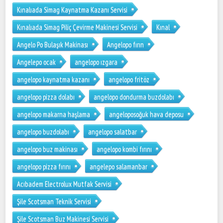
Kınalıada Simag Kaynatma Kazanı Servisi
Kınalıada Simag Piliç Çevirme Makinesi Servisi
Kınal
Angelo Po Bulaşık Makinası
Angelopo fırın
Angelepo ocak
angelopo ızgara
angelopo kaynatma kazanı
angelopo fritöz
angelopo pizza dolabı
angelopo dondurma buzdolabı
angelopo makarna haşlama
angeloposoğuk hava deposu
angelopo buzdolabı
angelopo salatbar
angelopo buz makinası
angelopo kombi fırını
angelopo pizza fırını
angelepo salamanbar
Acıbadem Electrolux Mutfak Servisi
Şile Scotsman Teknik Servisi
Şile Scotsman Buz Makinesi Servisi