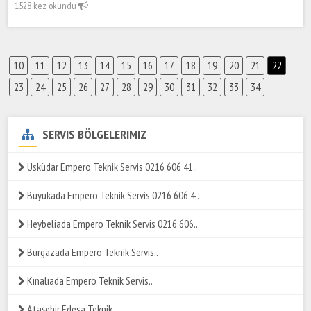
1528 kez okundu
10
11
12
13
14
15
16
17
18
19
20
21
22
23
24
25
26
27
28
29
30
31
32
33
34
SERVIS BÖLGELERIMIZ
Üsküdar Empero Teknik Servis 0216 606 41..
Büyükada Empero Teknik Servis 0216 606 4..
Heybeliada Empero Teknik Servis 0216 606..
Burgazada Empero Teknik Servis..
Kınalıada Empero Teknik Servis..
Ataşehir Edesa Teknik..