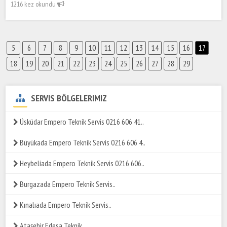
1216 kez okundu
5
6
7
8
9
10
11
12
13
14
15
16
17
18
19
20
21
22
23
24
25
26
27
28
29
SERVIS BÖLGELERIMIZ
Üsküdar Empero Teknik Servis 0216 606 41..
Büyükada Empero Teknik Servis 0216 606 4..
Heybeliada Empero Teknik Servis 0216 606..
Burgazada Empero Teknik Servis..
Kınalıada Empero Teknik Servis..
Ataşehir Edesa Teknik..