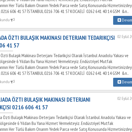
rının Her Türlü Bakım Onarım Yedek Parca vede Satış Konusunda Hizmetinizdey
 0216 606 41 57 İSTANBUL 0216 706 41 57 KOCAELİ 0262 641 40 14 GSM &n..
okundu
Deva
DA ÖZTI BULAŞIK MAKINASI DETERJANI TEDARIKÇISI
02 Eylül 
06 41 57
Özti Bulaşık Makinası Deterjanı Tedarikçisi Olarak İstanbul Anadolu Yakası ve
ölgesinde 6 Yıldan Bu Yana Hizmet Vermekteyiz. Endüstriyel Mutfak
rının Her Türlü Bakım Onarım Yedek Parca vede Satış Konusunda Hizmetinizdey
 0216 606 41 57 İSTANBUL 0216 706 41 57 KOCAELİ 0262 641 40 14 GSM &n..
okundu
Deva
IADA ÖZTI BULAŞIK MAKINASI DETERJANI
02 Eylül 
KÇISI 0216 606 41 57
a Özti Bulaşık Makinası Deterjanı Tedarikçisi Olarak İstanbul Anadolu Yakası ve
ölgesinde 6 Yıldan Bu Yana Hizmet Vermekteyiz. Endüstriyel Mutfak
rının Her Türlü Bakım Onarım Yedek Parca vede Satış Konusunda Hizmetinizdey