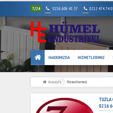
7/24
0216 606 41 57
0212 474 74 
HAKKIMIZDA
HIZMETLERIMIZ
Anasayfa
Hizmetlerimiz
TUZLA 
0216 6