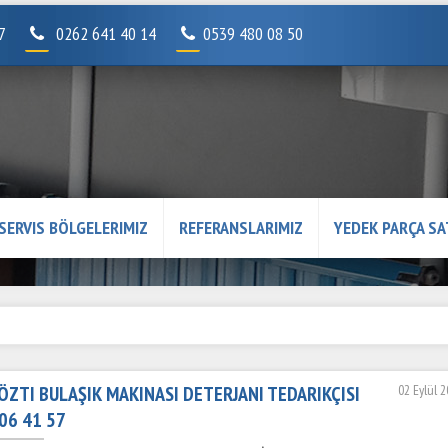
07
0262 641 40 14
0539 480 08 50
SERVIS BÖLGELERIMIZ
REFERANSLARIMIZ
YEDEK PARÇA SA
ÖZTI BULAŞIK MAKINASI DETERJANI TEDARIKÇISI
02 Eylül 
06 41 57