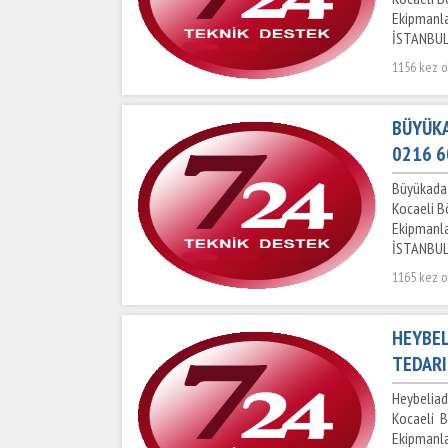
Ekipmanla
İSTANBUL
1156 kez 
BÜYÜKA
0216 6
Büyükada 
Kocaeli B
Ekipmanla
İSTANBUL
1165 kez 
HEYBEL
TEDARI
Heybeliad
Kocaeli B
Ekipmanla