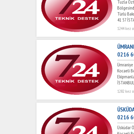
Tuzla Özt
Bölgesind
Türlü Bak
41 57 İS
1244 kez 
ÜMRANI
0216 6
Ümraniye 
Kocaeli B
Ekipmanla
İSTANBUL
1282 kez 
ÜSKÜDA
0216 6
Üsküdar Ö
Kocaeli B