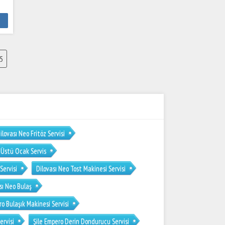
m
5
ilovası Neo Fritöz Servisi
 Üstü Ocak Servis
Servisi
Dilovası Neo Tost Makinesi Servisi
sı Neo Bulaş
ro Bulaşık Makinesi Servisi
ervisi
Şile Empero Derin Dondurucu Servisi