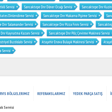
ili Servisi
Sancaktepe Dnr Döner Ocağı Servisi
Sancaktepe Dnr Kuzine
ates Dinlendirme Servisi
Sancaktepe Dnr Makarna Pişirme Servisi
San
 Dnr Salamander Servisi
Sancaktepe Dnr Pizza Fırını Servisi
Sancaktepe
Dnr Kaynatma Kazanı Servisi
Sancaktepe Dnr Piliç Çevirme Makinesi Servisi
triyel Buzdolabı Servisi
Ataşehir Enova Bulaşık Makinesi Servisi
Ataşeh
 Servisi
RVIS BÖLGELERIMIZ
REFERANSLARIMIZ
YEDEK PARÇA SATIŞ
İ
k Servisi