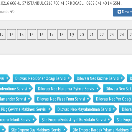
0216 606 41 57 İSTANBUL 0216 706 41 57 KOCAELİ 0262 641 40 14 GSM ..
okundu
Deva
12
13
14
15
16
17
18
19
20
21
22
23
24
2
isi
Dilovası Neo Döner Ocağı Servisi
Dilovası Neo Kuzine Servisi
D
nlendirme Servisi
Dilovası Neo Makarna Pişirme Servisi
Dilovası Neo Set
alamander Servisi
Dilovası Neo Pizza Fırını Servisi
Dilovası Neo Yer Ocağı 
 Piliç Çevirme Makinesi Servisi
Dilovası Neo Mayalandırma Servisi
Dilova
Empero Teknik Servisi
Şile Empero Endüstriyel Buzdolabı Servisi
Şile Empe
Şile Empero Buz Makinesi Servisi
Şile Empero Bardak Yıkama Makinesi S