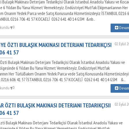
i Bulaşık Makinası Deterjanı Tedarikçisi Olarak İstanbul Anadolu Yakası ve Koca
e 6 Yıldan Bu Yana Hizmet Vermekteyiz. Endüstriyel Mutfak Ekipmanlarının Her
ım Onarım Yedek Parca vede Satış Konusunda Hizmetinizdeyiz İSTANBUL 0216 
TANBUL 0216 706 41 57 KOCAELİ 0262 641 40 14 GSM &nb..
okundu
Deva
YE ÖZTI BULAŞIK MAKINASI DETERJANI TEDARIKÇISI
02 Eylül 
06 41 57
Özti Bulaşık Makinası Deterjanı Tedarikçisi Olarak İstanbul Anadolu Yakası ve
ölgesinde 6 Yıldan Bu Yana Hizmet Vermekteyiz. Endüstriyel Mutfak
rının Her TürlüBakım Onarım Yedek Parca vede Satış Konusunda Hizmetinizdeyi
 0216 606 41 57 İSTANBUL 0216 706 41 57 KOCAELİ 0262 641 40 14 GSM &..
okundu
Deva
R ÖZTI BULAŞIK MAKINASI DETERJANI TEDARIKÇISII
02 Eylül 
06 41 57
zti Bulaşık Makinası Deterjanı Tedarikçisi Olarak İstanbul Anadolu Yakası ve
ölgesinde 6 Yıldan Bu Yana Hizmet Vermekteyiz. Endüstriyel Mutfak