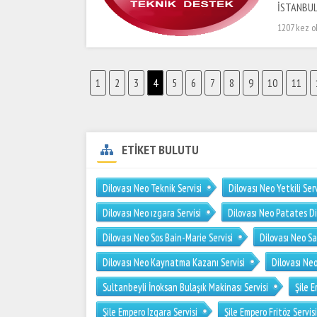
İSTANBUL 
1207 kez 
1
2
3
4
5
6
7
8
9
10
11
ETİKET BULUTU
Dilovası Neo Teknik Servisi
Dilovası Neo Yetkili Serv
Dilovası Neo ızgara Servisi
Dilovası Neo Patates Di
Dilovası Neo Sos Bain-Marie Servisi
Dilovası Neo S
Dilovası Neo Kaynatma Kazanı Servisi
Dilovası Neo
Sultanbeyli İnoksan Bulaşık Makinası Servisi
Şile 
Şile Empero Izgara Servisi
Şile Empero Fritöz Servisi