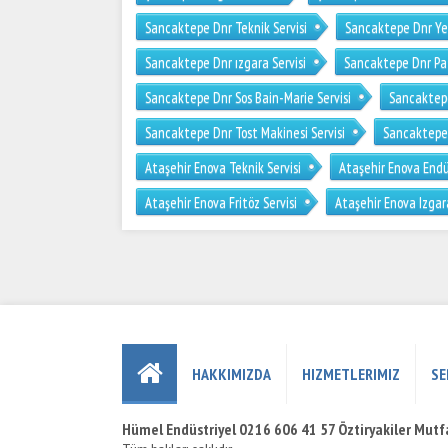
Sancaktepe Dnr Teknik Servisi
Sancaktepe Dnr Yetk
Sancaktepe Dnr ızgara Servisi
Sancaktepe Dnr Pat
Sancaktepe Dnr Sos Bain-Marie Servisi
Sancaktepe
Sancaktepe Dnr Tost Makinesi Servisi
Sancaktepe 
Ataşehir Enova Teknik Servisi
Ataşehir Enova Endüs
Ataşehir Enova Fritöz Servisi
Ataşehir Enova Izgara
HAKKIMIZDA
HIZMETLERIMIZ
SE
Hümel Endüstriyel 0216 606 41 57 Öztiryakiler Mutfa