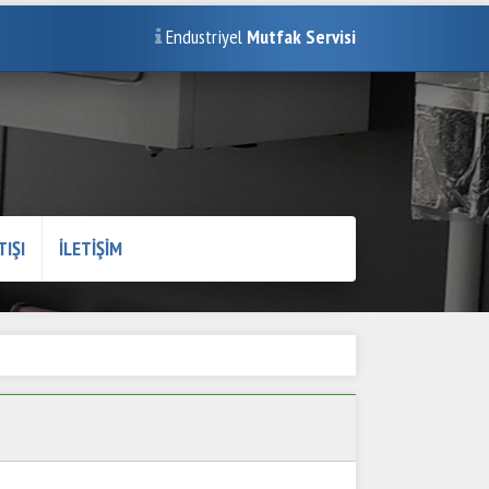
Endustriyel
Mutfak Servisi
TIŞI
İLETİŞİM