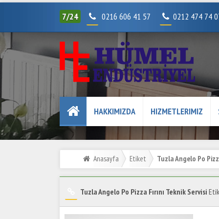
7/24
0216 606 41 57
0212 474 74 
HAKKIMIZDA
HIZMETLERIMIZ
Anasayfa
Etiket
Tuzla Angelo Po Pizza
Tuzla Angelo Po Pizza Fırını Teknik Servisi
Etik