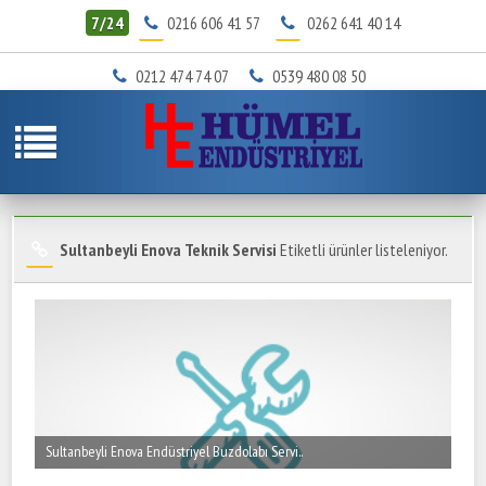
7/24
0216 606 41 57
0262 641 40 14
0212 474 74 07
0539 480 08 50
Sultanbeyli Enova Teknik Servisi
Etiketli ürünler listeleniyor.
Sultanbeyli Enova Endüstriyel Buzdolabı Servi..