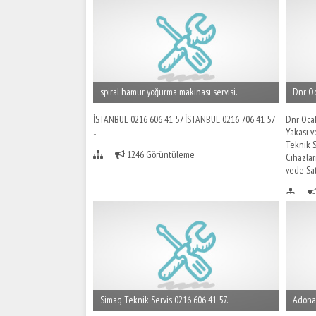
spiral hamur yoğurma makinası servisi..
Dnr Oc
İSTANBUL 0216 606 41 57 İSTANBUL 0216 706 41 57
Dnr Ocak
..
Yakası v
Teknik S
1246 Görüntüleme
Cihazla
vede Sat
Simag Teknik Servis 0216 606 41 57..
Adona 