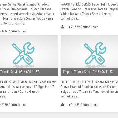
knik Servis Olarak İstanbul Anadolu
FAGOR YETKİLİ SERVİSİ Fagor Teknik Servi
e Kocaeli Bölgesinde 6 Yıldan Bu Yana
İstanbul Anadolu Yakası ve Kocaeli Bölges
Servis Hizmeti Vermekteyiz. Adona Marka
Yıldan Bu Yana Teknik Servis Hizmeti
rın Her Türlü Bakım Onarım Yedek Parca
Vermekteyiz...
ış Konusunda Hiz..
1379 Görüntüleme
5616 Görüntüleme
Teknik Servis 0216 606 41 57..
Empero Teknik Servis 0216 606 41 57..
TKİLİ SERVİSİ Edesa Teknik Servis Olarak
EMPERO YETKİLİ SERVİSİ Empero Teknik Se
 Anadolu Yakası ve Kocaeli Bölgesinde 7
Olarak İstanbul Anadolu Yakası ve Kocaeli
u Yana Teknik Servis Hizmeti
Bölgesinde 7 Yıldan Bu Yana Teknik Servi
yiz...
Vermekteyiz...
2160 Görüntüleme
1463 Görüntüleme