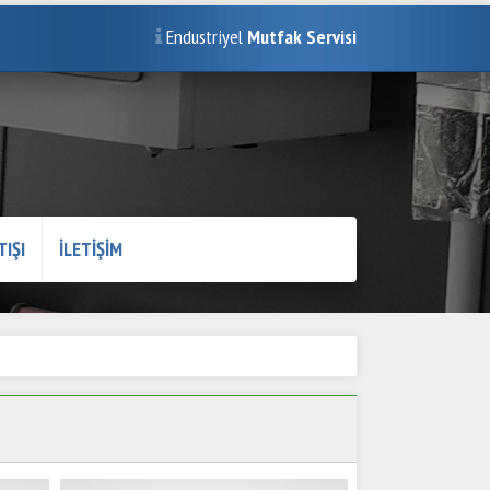
Endustriyel
Mutfak Servisi
TIŞI
İLETİŞİM