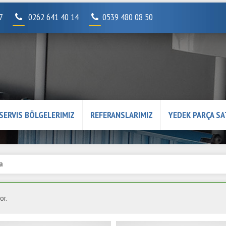
07
0262 641 40 14
0539 480 08 50
SERVIS BÖLGELERIMIZ
REFERANSLARIMIZ
YEDEK PARÇA SA
a
or.