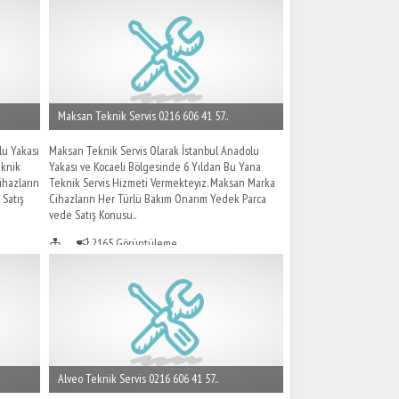
Maksan Teknik Servis 0216 606 41 57..
lu Yakası
Maksan Teknik Servis Olarak İstanbul Anadolu
eknik
Yakası ve Kocaeli Bölgesinde 6 Yıldan Bu Yana
ihazların
Teknik Servis Hizmeti Vermekteyiz. Maksan Marka
Satış
Cihazların Her Türlü Bakım Onarım Yedek Parca
vede Satış Konusu..
2165 Görüntüleme
Alveo Teknik Servis 0216 606 41 57..