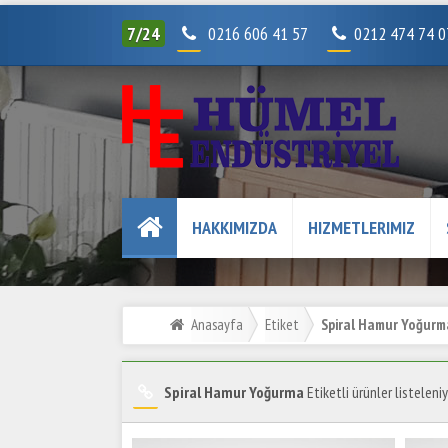
7/24
0216 606 41 57
0212 474 74 
HAKKIMIZDA
HIZMETLERIMIZ
Anasayfa
Etiket
Spiral Hamur Yoğurm
Spiral Hamur Yoğurma
Etiketli ürünler listeleniy