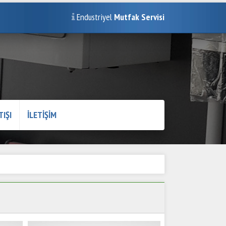
Endustriyel
Mutfak Servisi
TIŞI
İLETİŞİM