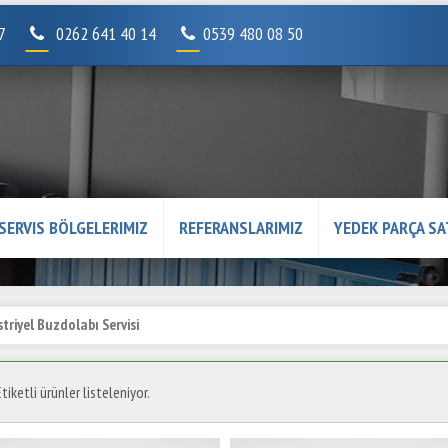
07
0262 641 40 14
0539 480 08 50
SERVIS BÖLGELERIMIZ
REFERANSLARIMIZ
YEDEK PARÇA SA
riyel Buzdolabı Servisi
tiketli ürünler listeleniyor.