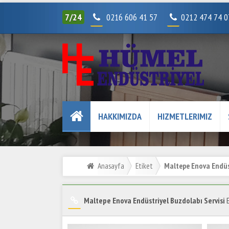
7/24
0216 606 41 57
0212 474 74 
HAKKIMIZDA
HIZMETLERIMIZ
Anasayfa
Etiket
Maltepe Enova Endüst
Maltepe Enova Endüstriyel Buzdolabı Servisi
E