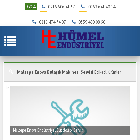
7/24
0216 606 41 57
0262 641 40 14
0212 474 74 07
0539 480 08 50
Maltepe Enova Bulaşık Makinesi Servisi
Etiketli ürünler
listeleniyor.
Maltepe Enova Endüstriyel Buzdolabı Servisi..