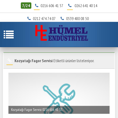
7/24
0216 606 41 57
0262 641 40 14
0212 474 74 07
0539 480 08 50
Kozyatağı Fagor Servisi
Etiketli ürünler listeleniyor.
Kozyatağı Fagor Servisi 0216 606 41 57..