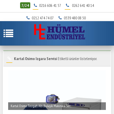
7/24
0216 606 41 57
0262 641 40 14
0212 474 74 07
0539 480 08 50
Kartal Osimo Izgara Servisi
Etiketli ürünler listeleniyor.
Kartal Osimo Tezgah Altı Bulaşık Makinesi Ser..