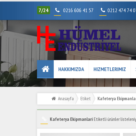
7/24
0216 606 41 57
0212 474 74 
HAKKIMIZDA
HIZMETLERIMIZ
Anasayfa
Etiket
Kafeterya Ekipmanla
Kafeterya Ekipmanlari
Etiketli ürünler listeleni