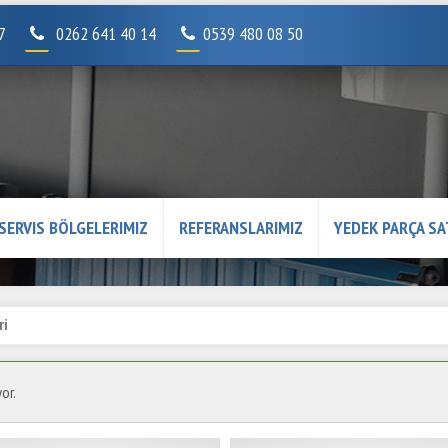
07
0262 641 40 14
0539 480 08 50
SERVIS BÖLGELERIMIZ
REFERANSLARIMIZ
YEDEK PARÇA SA
ri
yor.