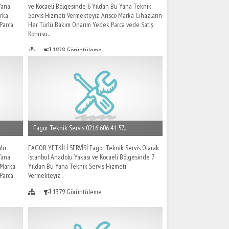
Yana
ve Kocaeli Bölgesinde 6 Yıldan Bu Yana Teknik
arka
Servis Hizmeti Vermekteyiz. Arisco Marka Cihazların
Parca
Her Türlü Bakım Onarım Yedek Parca vede Satış
Konusu..
1828 Görüntüleme
Fagor Teknik Servis 0216 606 41 57..
olu
FAGOR YETKİLİ SERVİSİ Fagor Teknik Servis Olarak
Yana
İstanbul Anadolu Yakası ve Kocaeli Bölgesinde 7
 Marka
Yıldan Bu Yana Teknik Servis Hizmeti
Parca
Vermekteyiz...
1379 Görüntüleme