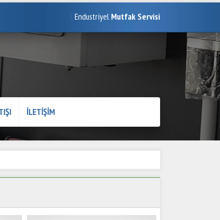
Endustriyel
Mutfak Servisi
TIŞI
İLETİŞİM