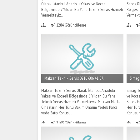
Olarak İstanbul Anadolu Yakası ve Kocaeli
Servis O
Bölgesinde 7 Yıldan Bu Yana Teknik Servis Hizmeti
Bölgesin
Vermekteyiz...
Vermekte
1284 Görüntüleme
Maksan Teknik Servis 0216 606 41 57..
Simag 
Maksan Teknik Servis Olarak İstanbul Anadolu
Simag Te
Yakası ve Kocaeli Bölgesinde 6 Yıldan Bu Yana
ve Kocae
Teknik Servis Hizmeti Vermekteyiz. Maksan Marka
Servis H
Cihazların Her Türlü Bakım Onarım Yedek Parca
Her Tür
vede Satış Konusu..
Konusun
2165 Görüntüleme