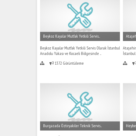
Beykoz Kayalar Mutfak Yetkili Servis..
Ataşeh
Beykoz Kayalar Mutfak Yetkili Servis Olarak İstanbul
Ataşehir
Anadolu Yakası ve Kocaeli Bölgesinde ..
İstanbul
1372 Görüntüleme
Burgazada Öztiryakiler Teknik Servis..
Heybel