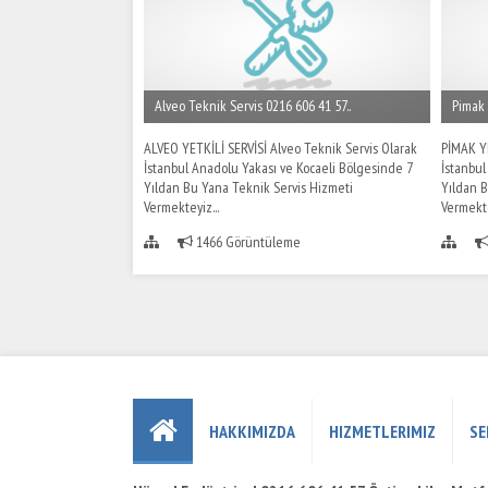
Alveo Teknik Servis 0216 606 41 57..
Pimak 
ALVEO YETKİLİ SERVİSİ Alveo Teknik Servis Olarak
PİMAK YE
İstanbul Anadolu Yakası ve Kocaeli Bölgesinde 7
İstanbul
Yıldan Bu Yana Teknik Servis Hizmeti
Yıldan B
Vermekteyiz...
Vermekte
1466 Görüntüleme
HAKKIMIZDA
HIZMETLERIMIZ
SE