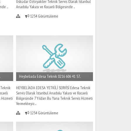
k
Üsküdar Öztiryakiler Teknik Servis Olarak İstanbul
nde ..
Anadolu Yakası ve Kocaeli Bölgesinde ..
1254 Görüntüleme
.
Heybeliada Edesa Teknik 0216 606 41 57..
 Teknik
HEYBELİADA EDESA YETKİLİ SERVİSİ Edesa Teknik
ocaeli
Servis Olarak İstanbul Anadolu Yakası ve Kocaeli
s Hizmeti
Bölgesinde 7 Yıldan Bu Yana Teknik Servis Hizmeti
Vermekteyiz...
1254 Görüntüleme