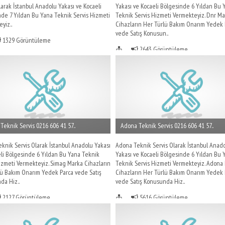
larak İstanbul Anadolu Yakası ve Kocaeli
Yakası ve Kocaeli Bölgesinde 6 Yıldan Bu 
de 7 Yıldan Bu Yana Teknik Servis Hizmeti
Teknik Servis Hizmeti Vermekteyiz. Dnr M
yiz..
Cihazların Her Türlü Bakım Onarım Yedek 
vede Satış Konusun..
1329 Görüntüleme
2643 Görüntüleme
Teknik Servis 0216 606 41 57..
Adona Teknik Servis 0216 606 41 57..
knik Servis Olarak İstanbul Anadolu Yakası
Adona Teknik Servis Olarak İstanbul Anad
li Bölgesinde 6 Yıldan Bu Yana Teknik
Yakası ve Kocaeli Bölgesinde 6 Yıldan Bu 
izmeti Vermekteyiz. Simag Marka Cihazların
Teknik Servis Hizmeti Vermekteyiz. Adona
lü Bakım Onarım Yedek Parca vede Satış
Cihazların Her Türlü Bakım Onarım Yedek 
da Hiz..
vede Satış Konusunda Hiz..
2127 Görüntüleme
5616 Görüntüleme