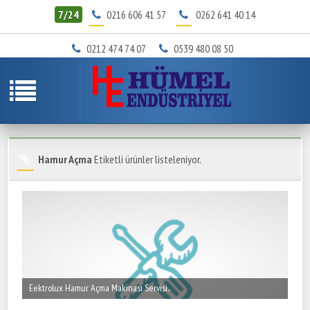
7/24
0216 606 41 57
0262 641 40 14
0212 474 74 07
0539 480 08 50
Hamur Açma
Etiketli ürünler listeleniyor.
Eektrolux Hamur Açma Makinası Servisi..