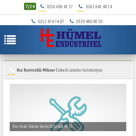
7/24
0216 606 41 57
0262 641 40 14
0212 474 74 07
0539 480 08 50
Hız Kontrollü Mikser
Etiketli ürünler listeleniyor.
Dnr Ocak Teknik Servis 0216 606 41 57..