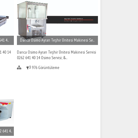
41 4..
Darıca Osimo Ayran Teşhir Ünitesi Makinesi Se..
1 40 14
Darıca Osimo Ayran Teşhir Ünitesi Makinesi Servisi
0262 641 40 14 Osimo Servisi; &..
976 Görüntüleme
 641 4..