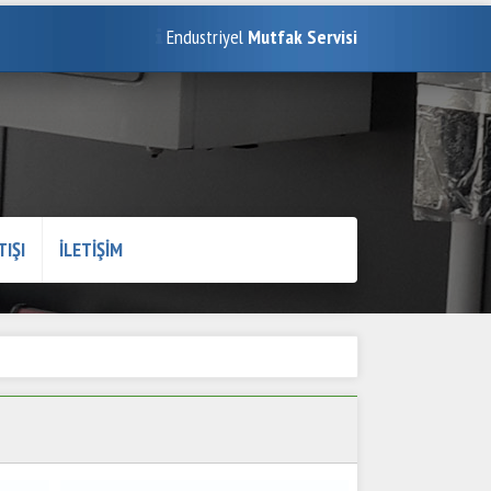
Endustriyel
Mutfak Servisi
TIŞI
İLETİŞİM