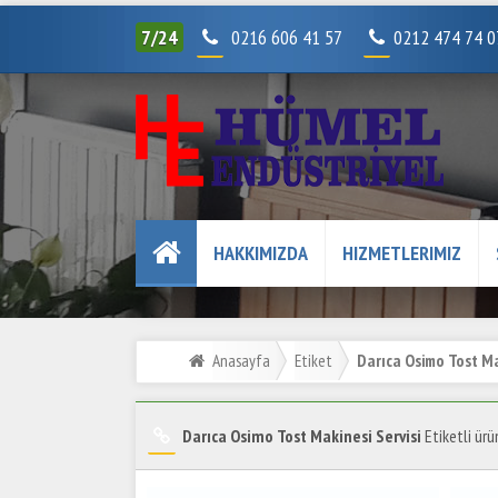
7/24
0216 606 41 57
0212 474 74 
HAKKIMIZDA
HIZMETLERIMIZ
Anasayfa
Etiket
Darıca Osimo Tost Mak
Darıca Osimo Tost Makinesi Servisi
Etiketli ürün