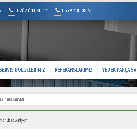
07
0262 641 40 14
0539 480 08 50
SERVIS BÖLGELERIMIZ
REFERANSLARIMIZ
YEDEK PARÇA SA
inesi Servisi
ler listeleniyor.