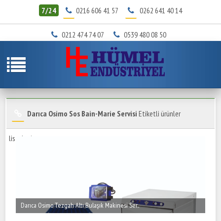
7/24
0216 606 41 57
0262 641 40 14
0212 474 74 07
0539 480 08 50
Darıca Osimo Sos Bain-Marie Servisi
Etiketli ürünler
listeleniyor.
Darıca Osimo Tezgah Altı Bulaşık Makinesi Ser..