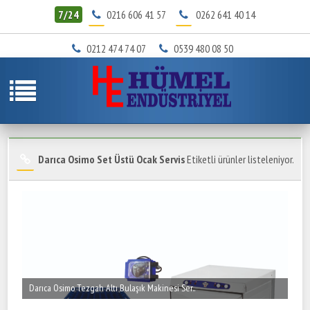
7/24
0216 606 41 57
0262 641 40 14
0212 474 74 07
0539 480 08 50
Darıca Osimo Set Üstü Ocak Servis
Etiketli ürünler listeleniyor.
Darıca Osimo Tezgah Altı Bulaşık Makinesi Ser..