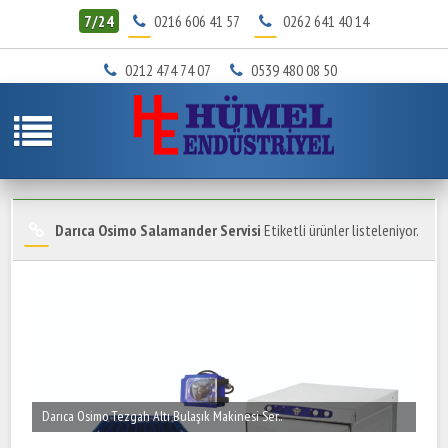
7/24
0216 606 41 57
0262 641 40 14
0212 474 74 07
0539 480 08 50
Darıca Osimo Salamander Servisi
Etiketli ürünler listeleniyor.
Darıca Osimo Tezgah Altı Bulaşık Makinesi Ser..