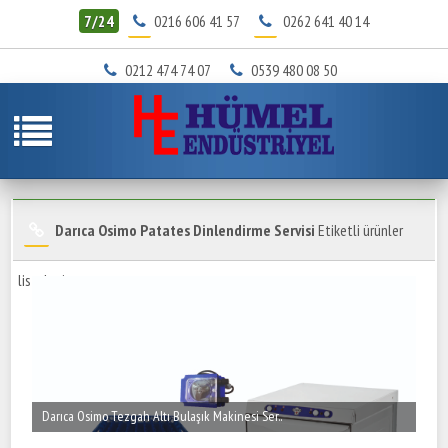
7/24
0216 606 41 57
0262 641 40 14
0212 474 74 07
0539 480 08 50
Darıca Osimo Patates Dinlendirme Servisi
Etiketli ürünler
listeleniyor.
Darıca Osimo Tezgah Altı Bulaşık Makinesi Ser..