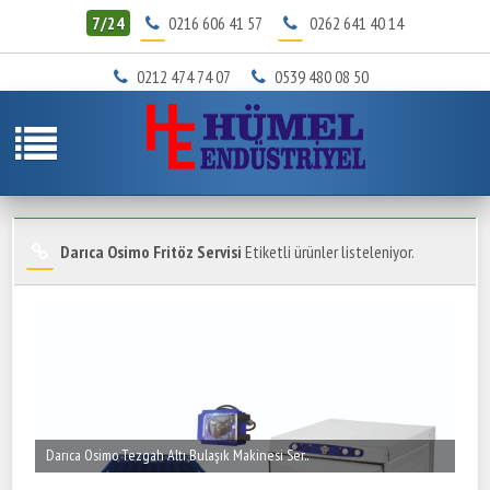
7/24
0216 606 41 57
0262 641 40 14
0212 474 74 07
0539 480 08 50
Darıca Osimo Fritöz Servisi
Etiketli ürünler listeleniyor.
Darıca Osimo Tezgah Altı Bulaşık Makinesi Ser..