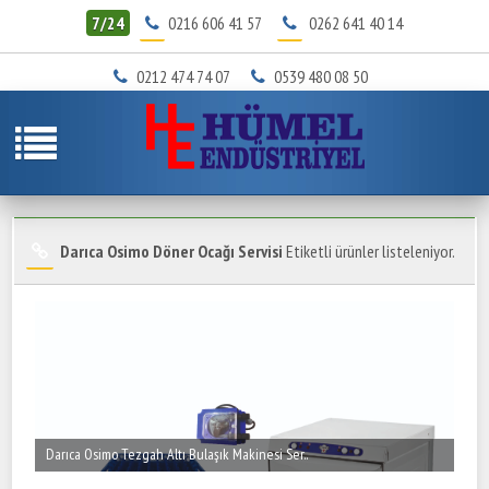
7/24
0216 606 41 57
0262 641 40 14
0212 474 74 07
0539 480 08 50
Darıca Osimo Döner Ocağı Servisi
Etiketli ürünler listeleniyor.
Darıca Osimo Tezgah Altı Bulaşık Makinesi Ser..