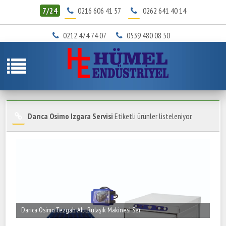
7/24
0216 606 41 57
0262 641 40 14
0212 474 74 07
0539 480 08 50
Darıca Osimo Izgara Servisi
Etiketli ürünler listeleniyor.
Darıca Osimo Tezgah Altı Bulaşık Makinesi Ser..