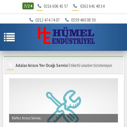
7/24
0216 606 41 57
0262 641 40 14
0212 474 74 07
0539 480 08 50
Adalar Arisco Yer Ocağı Servisi
Etiketli ürünler listeleniyor.
Körfez Arisco Servisi..