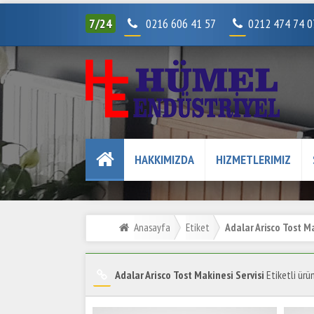
7/24
0216 606 41 57
0212 474 74 
HAKKIMIZDA
HIZMETLERIMIZ
Anasayfa
Etiket
Adalar Arisco Tost Ma
Adalar Arisco Tost Makinesi Servisi
Etiketli ürün