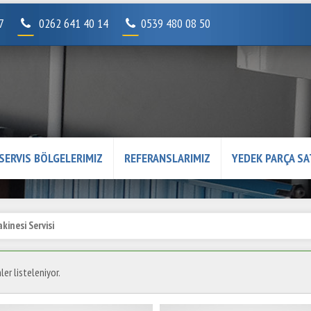
07
0262 641 40 14
0539 480 08 50
SERVIS BÖLGELERIMIZ
REFERANSLARIMIZ
YEDEK PARÇA SA
kinesi Servisi
ler listeleniyor.