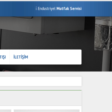
Endustriyel
Mutfak Servisi
TIŞI
İLETİŞİM