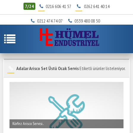
7/24
0216 606 41 57
0262 641 40 14
0212 474 74 07
0539 480 08 50
Adalar Arisco Set Üstü Ocak Servis
Etiketli ürünler listeleniyor.
Körfez Arisco Servisi..