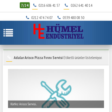
7/24
0216 606 41 57
0262 641 40 14
0212 474 74 07
0539 480 08 50
Adalar Arisco Pizza Fırını Servisi
Etiketli ürünler listeleniyor.
Körfez Arisco Servisi..