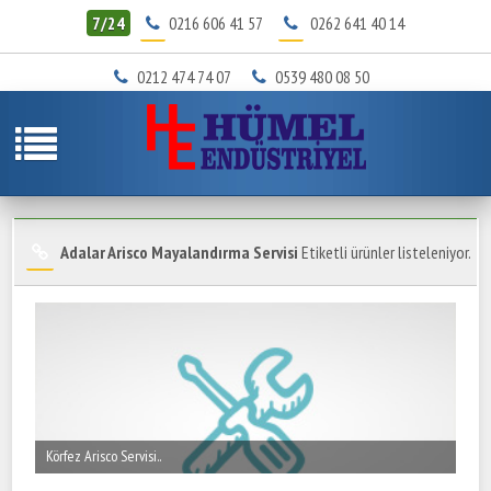
7/24
0216 606 41 57
0262 641 40 14
0212 474 74 07
0539 480 08 50
Adalar Arisco Mayalandırma Servisi
Etiketli ürünler listeleniyor.
Körfez Arisco Servisi..