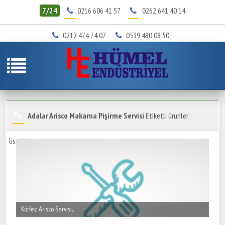
7/24
0216 606 41 57
0262 641 40 14
0212 474 74 07
0539 480 08 50
Adalar Arisco Makarna Pişirme Servisi
Etiketli ürünler
listeleniyor.
Körfez Arisco Servisi..