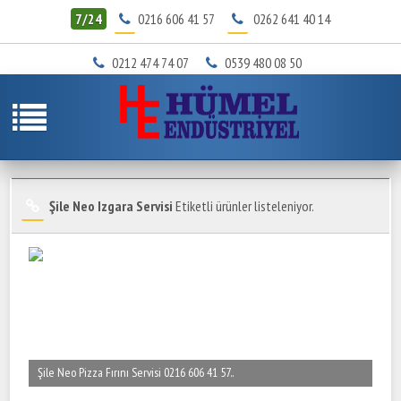
7/24
0216 606 41 57
0262 641 40 14
0212 474 74 07
0539 480 08 50
Şile Neo Izgara Servisi
Etiketli ürünler listeleniyor.
Şile Neo Pizza Fırını Servisi 0216 606 41 57..